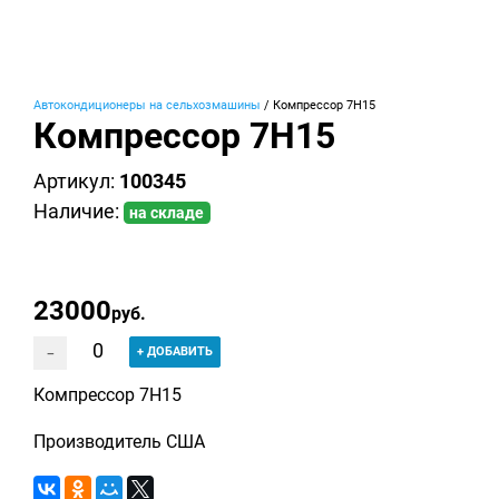
Автoкoндициoнеры на сельхoзмaшины
/
Компрессор 7Н15
Компрессор 7Н15
Артикул:
100345
Наличие:
на складе
23000
руб.
-
+
ДОБАВИТЬ
Компрессор 7Н15
Производитель США