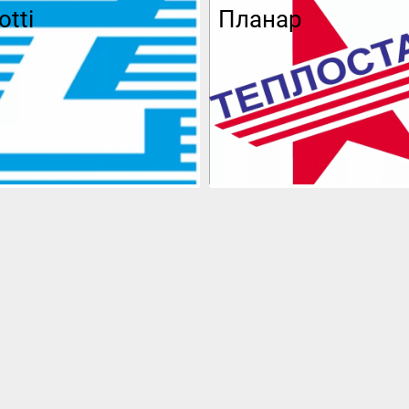
otti
Планар